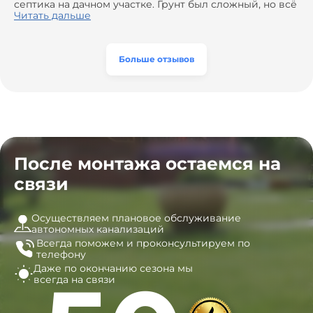
сэкономить. Выполнили монтаж и демонтаж
септика на дачном участке. Грунт был сложный, но всё
оборудования, заменили трубы, обновили
сделали быстро и аккуратно. Помогли выбрать
Читать дальше
вентиляцию и электрику. Качество работы отличное,
модель, закупили материалы, убрали за собой. Цена
а цена приятно удивила. Теперь септик работает как
разумная, септик работает безупречно. Рекомендую!
часы, и мы очень довольны результатом! Рекомендуем
эту компанию всем, кто ищет надёжных
Больше отзывов
специалистов!
После монтажа остаемся на
связи
Осуществляем плановое обслуживание
автономных канализаций
Всегда поможем и
проконсультируем по
телефону
Даже по окончанию сезона
мы
всегда на связи