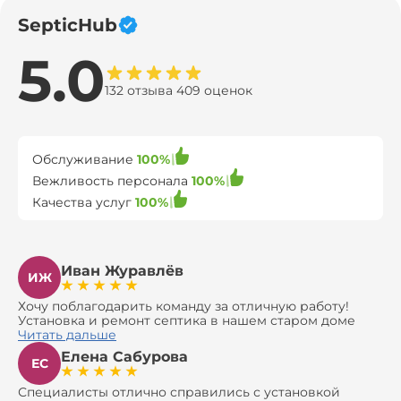
SepticHub
5.0
132 отзыва 409 оценок
Обслуживание
100%
Вежливость персонала
100%
Качества услуг
100%
Иван Журавлёв
ИЖ
Хочу поблагодарить команду за отличную работу!
Установка и ремонт септика в нашем старом доме
оказались сложной задачей, но ребята справились на
Читать дальше
все 100%. Всё сделали аккуратно и профессионально.
Елена Сабурова
Давали полезные рекомендации, не пытались
ЕС
навязать ничего лишнего, помогли с выбором и
доставкой материалов, что позволило нам
Специалисты отлично справились с установкой