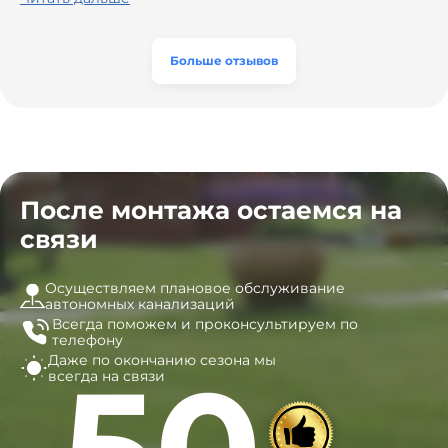
вентиляцию и электрику. Качество работы отличное,
модель, закупили материалы, убрали за собой. Цена
а цена приятно удивила. Теперь септик работает как
разумная, септик работает безупречно. Рекомендую!
часы, и мы очень довольны результатом! Рекомендуем
эту компанию всем, кто ищет надёжных
Больше отзывов
специалистов!
После монтажа остаемся на
связи
Осуществляем плановое обслуживание
автономных канализаций
Всегда поможем и
проконсультируем по
телефону
Даже по окончанию сезона
мы
50
всегда на связи