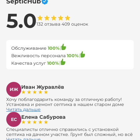
SepticHub
5.0
132 отзыва 409 оценок
Обслуживание
100%
Вежливость персонала
100%
Качества услуг
100%
Иван Журавлёв
ИЖ
Хочу поблагодарить команду за отличную работу!
Установка и ремонт септика в нашем старом доме
оказались сложной задачей, но ребята справились на
Читать дальше
все 100%. Всё сделали аккуратно и профессионально.
Елена Сабурова
Давали полезные рекомендации, не пытались
ЕС
навязать ничего лишнего, помогли с выбором и
доставкой материалов, что позволило нам
Специалисты отлично справились с установкой
сэкономить. Выполнили монтаж и демонтаж
септика на дачном участке. Грунт был сложный, но всё
оборудования, заменили трубы, обновили
сделали быстро и аккуратно. Помогли выбрать
Читать дальше