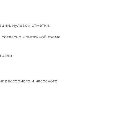
ации, нулевой отметки,
, согласно монтажной схеме
страли
мпрессорного и насосного