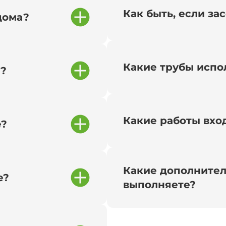
Как быть, если за
дома?
Какие трубы испо
и?
Какие работы вход
е?
Какие дополнител
е?
выполняете?