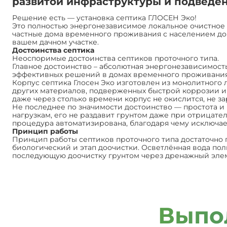
развитой инфраструктуры и подведе
Решение есть — установка септика ГЛОСЕН Эко!
Это полностью энергонезависимое локальное очистное 
частные дома временного проживания с населением до 2
вашем дачном участке.
Достоинства септика
Неоспоримые достоинства септиков проточного типа.
Главное достоинство – абсолютная энергонезависимость
эффективных решений в домах временного проживания
Корпус септика Глосен Эко изготовлен из монолитного 
других материалов, подверженных быстрой коррозии и 
даже через столько времени корпус не окислится, не за
Не последнее по значимости достоинство — простота и
нагрузкам, его не раздавит грунтом даже при отрицат
процедура автоматизирована, благодаря чему исключает
Принцип работы
Принцип работы септиков проточного типа достаточно 
биологический и этап доочистки. Осветлённая вода по
последующую доочистку грунтом через дренажный эле
Выпо