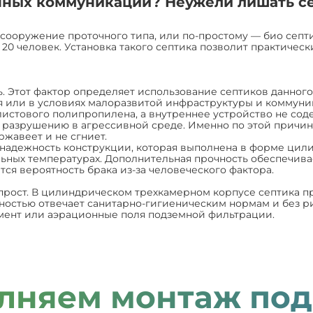
нных коммуникаций? Неужели лишать се
сооружение проточного типа, или по-простому — био септ
0 человек. Установка такого септика позволит практически
. Этот фактор определяет использование септиков данного
 или в условиях малоразвитой инфраструктуры и коммуни
листового полипропилена, а внутреннее устройство не соде
разрушению в агрессивной среде. Именно по этой причине
ржавеет и не сгниет.
 надежность конструкции, которая выполнена в форме цил
ельных температурах. Дополнительная прочность обеспечив
ся вероятность брака из-за человеческого фактора.
прост. В цилиндрическом трехкамерном корпусе септика пр
лностью отвечает санитарно-гигиеническим нормам и без 
мент или аэрационные поля подземной фильтрации.
лняем монтаж под