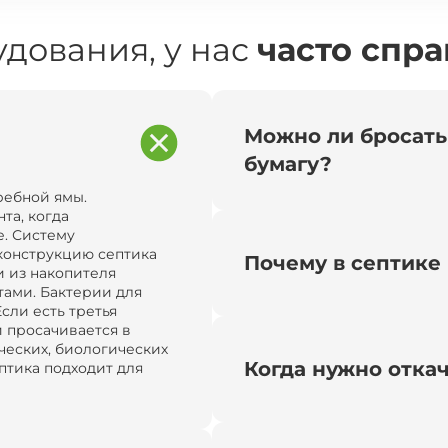
дования, у нас
часто спр
Можно ли бросать
бумагу?
ребной ямы.
та, когда
. Систему
конструкцию септика
Почему в септике 
и из накопителя
тами. Бактерии для
сли есть третья
и просачивается в
ческих, биологических
Когда нужно отка
птика подходит для