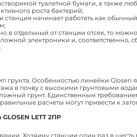
астворимой туалетной бумаги, а также л
ктивного роста бактерий;
и станция начинает работать как обычный
м;
о в отдельный от станции отсек, то можно
сложной электроники и, соответственно, сб
.
п грунта. Особенностью линейки Glosen я
жа в почву с высокими грунтовыми водами
сложный грунт. Единственным требованием
равильные расчеты могут привести к зат
 GLOSEN LETT 2ПР
ании. Хозяину станции один раз в шесть