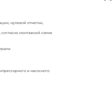
ации, нулевой отметки,
, согласно монтажной схеме
страли
мпрессорного и насосного