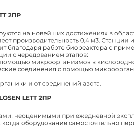
TT 2ПР
уются на новейших достижениях в област
меет производительность 0,4 м3. Станции
одит благодаря работе биореактора с пр
ции с чередованием этапов:
 помощью микроорганизмов в кислородной
еские соединения с помощью микроорган
рганики и от соединений азота.
LOSEN LETT 2ПР
ами, неоценимыми при ежедневной экспл
, когда оборудование самостоятельно пер