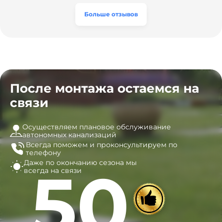
часы, и мы очень довольны результатом! Рекомендуем
эту компанию всем, кто ищет надёжных
Больше отзывов
специалистов!
После монтажа остаемся на
связи
Осуществляем плановое обслуживание
автономных канализаций
Всегда поможем и
проконсультируем по
телефону
Даже по окончанию сезона
мы
50
всегда на связи