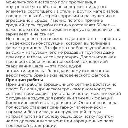
монолитного листового полипропилена, а
внутреннее устройство не содержит ни одного
элемента, состоящего из стали и других материалов,
подверженных быстрой коррозии и разрушению в
агрессивной среде. Именно по этой причине
средний срок службы септика составляет 50 лет —
даже через столько времени корпус не окислится, не
заржавеет и не сгниет.
Не последнее по значимости достоинство — простота
и надежность конструкции, которая выполнена в
форме цилиндра. Эта форма наиболее устойчива к
высоким нагрузкам, его не раздавит грунтом даже
при отрицательных температурах. Дополнительная
прочность обеспечивается особой технологией
сваривания швов — эта процедура
автоматизирована, благодаря чему исключается
вероятность брака из-за человеческого фактора.
Принцип работы
Принцип работы аэрационного септика достаточно
прост. В цилиндрическом трехкамерном корпусе
септика происходит три этапа очистки: механический
с подачей воздуха для разбивки тяжелых фракций,
биологический и этап доочистки. Осветлённая вода
полностью отвечает санитарно-гигиеническим
нормам и без риска для окружающей среды
направляется на последующую доочистку грунтом
через дренажный элемент или аэрационные поля
подземной фильтрации.