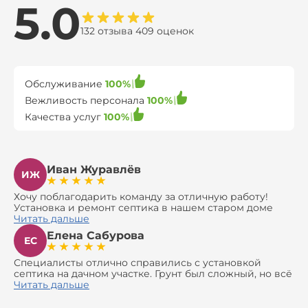
5.0
132 отзыва 409 оценок
Обслуживание
100%
Вежливость персонала
100%
Качества услуг
100%
Иван Журавлёв
ИЖ
Хочу поблагодарить команду за отличную работу!
Установка и ремонт септика в нашем старом доме
оказались сложной задачей, но ребята справились на
Читать дальше
все 100%. Всё сделали аккуратно и профессионально.
Елена Сабурова
Давали полезные рекомендации, не пытались
ЕС
навязать ничего лишнего, помогли с выбором и
доставкой материалов, что позволило нам
Специалисты отлично справились с установкой
сэкономить. Выполнили монтаж и демонтаж
септика на дачном участке. Грунт был сложный, но всё
оборудования, заменили трубы, обновили
сделали быстро и аккуратно. Помогли выбрать
Читать дальше
вентиляцию и электрику. Качество работы отличное,
модель, закупили материалы, убрали за собой. Цена
а цена приятно удивила. Теперь септик работает как
разумная, септик работает безупречно. Рекомендую!