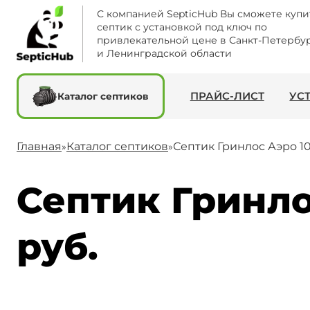
С компанией SepticHub Вы сможете купи
септик с установкой под ключ по
привлекательной цене в Санкт-Петербу
и Ленинградской области
ПРАЙС-ЛИСТ
УС
Каталог септиков
Главная
Каталог септиков
Септик Гринлос Аэро 1
»
»
Септик Гринло
руб.