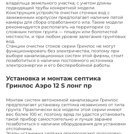
владельца земельного участка, с учетом длины
подводящей трубы конкретной модели.
Конструкция устройств очистки сточных вод с
заниженным корпусом предполагает наличие пятой
камеры для сбора отработанного ила. Такие модели
рекомендуется располагать на территории со
сложным типом грунта — плывун или болотистой
местности, и при любом уровне залегания грунтовых
вод.
Станции очистки стоков серии Гринлос не могут
функционировать без электричества, поэтому при
выборе канализационных систем этой фирмы, стоит
позаботиться о наличии постоянного источника
электроэнергии и его бесперебойной работы.
Установка и монтаж септика
Гринлос Аэро 12 S лонг пр
Монтаж систем автономной канализации Гринлос
предполагает установку септика независимо от типа
грунта. Практически все модели этой серии имеют
вес более 100 кг, поэтому вряд ли удастся установить
такой прибор самостоятельно и лучше заранее
позаботиться о наличии оборудования для установки
отстойника.
Этапы установки септика предполагают подготовку