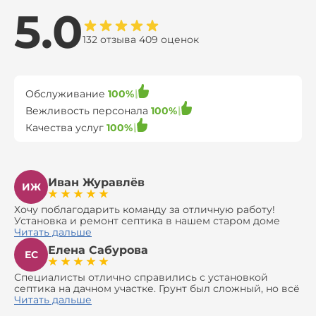
5.0
132 отзыва 409 оценок
Обслуживание
100%
Вежливость персонала
100%
Качества услуг
100%
Иван Журавлёв
ИЖ
Хочу поблагодарить команду за отличную работу!
Установка и ремонт септика в нашем старом доме
оказались сложной задачей, но ребята справились на
Читать дальше
все 100%. Всё сделали аккуратно и профессионально.
Елена Сабурова
Давали полезные рекомендации, не пытались
ЕС
навязать ничего лишнего, помогли с выбором и
доставкой материалов, что позволило нам
Специалисты отлично справились с установкой
сэкономить. Выполнили монтаж и демонтаж
септика на дачном участке. Грунт был сложный, но всё
оборудования, заменили трубы, обновили
сделали быстро и аккуратно. Помогли выбрать
Читать дальше
вентиляцию и электрику. Качество работы отличное,
модель, закупили материалы, убрали за собой. Цена