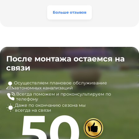
а цена приятно удивила. Теперь септик работает как
разумная, септик работает безупречно. Рекомендую!
часы, и мы очень довольны результатом! Рекомендуем
эту компанию всем, кто ищет надёжных
Больше отзывов
специалистов!
После монтажа остаемся на
связи
Осуществляем плановое обслуживание
автономных канализаций
Всегда поможем и
проконсультируем по
телефону
Даже по окончанию сезона
мы
50
всегда на связи