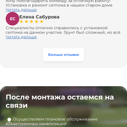
Хочу поблагодарить команду за отличную работу!
Установка и ремонт септика в нашем старом доме
оказались сложной задачей, но ребята справились на
Читать дальше
все 100%. Всё сделали аккуратно и профессионально.
Елена Сабурова
Давали полезные рекомендации, не пытались
ЕС
навязать ничего лишнего, помогли с выбором и
доставкой материалов, что позволило нам
Специалисты отлично справились с установкой
сэкономить. Выполнили монтаж и демонтаж
септика на дачном участке. Грунт был сложный, но всё
оборудования, заменили трубы, обновили
сделали быстро и аккуратно. Помогли выбрать
Читать дальше
вентиляцию и электрику. Качество работы отличное,
модель, закупили материалы, убрали за собой. Цена
а цена приятно удивила. Теперь септик работает как
разумная, септик работает безупречно. Рекомендую!
часы, и мы очень довольны результатом! Рекомендуем
эту компанию всем, кто ищет надёжных
Больше отзывов
специалистов!
После монтажа остаемся на
связи
Осуществляем плановое обслуживание
автономных канализаций