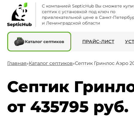
С компанией SepticHub Вы сможете купи
септик с установкой под ключ по
привлекательной цене в Санкт-Петербу
и Ленинградской области
ПРАЙС-ЛИСТ
УС
Каталог септиков
Главная
Каталог септиков
Септик Гринлос Аэро 20
»
»
Септик Гринло
от 435795 руб.