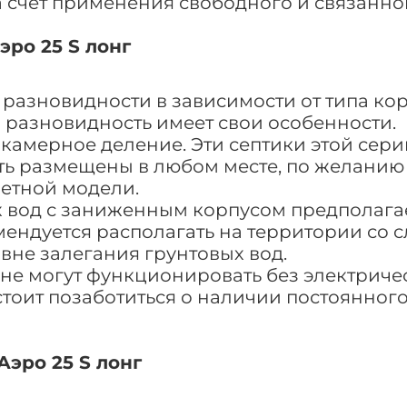
а счет применения свободного и связанно
ро 25 S лонг
 разновидности в зависимости от типа кор
 разновидность имеет свои особенности.
камерное деление. Эти септики этой сери
ыть размещены в любом месте, по желанию 
етной модели.
х вод с заниженным корпусом предполага
мендуется располагать на территории со
вне залегания грунтовых вод.
 не могут функционировать без электриче
тоит позаботиться о наличии постоянного
Аэро 25 S лонг