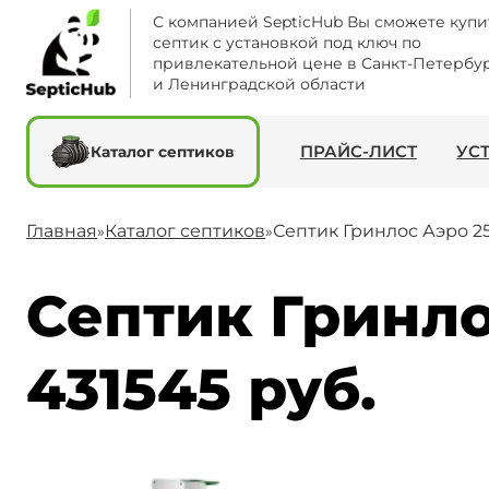
С компанией SepticHub Вы сможете купи
септик с установкой под ключ по
привлекательной цене в Санкт-Петербу
и Ленинградской области
ПРАЙС-ЛИСТ
УС
Каталог септиков
Главная
Каталог септиков
Септик Гринлос Аэро 25
»
»
Септик Гринло
431545 руб.