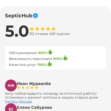
SepticHub
5.0
132 отзыва 409 оценок
Обслуживание
100%
Вежливость персонала
100%
Качества услуг
100%
Иван Журавлёв
ИЖ
Хочу поблагодарить команду за отличную работу!
Установка и ремонт септика в нашем старом доме
оказались сложной задачей, но ребята справились на
Читать дальше
все 100%. Всё сделали аккуратно и профессионально.
Елена Сабурова
Давали полезные рекомендации, не пытались
ЕС