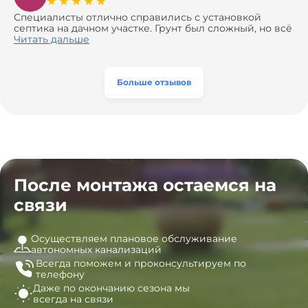
навязать ничего лишнего, помогли с выбором и
доставкой материалов, что позволило нам
Специалисты отлично справились с установкой
сэкономить. Выполнили монтаж и демонтаж
септика на дачном участке. Грунт был сложный, но всё
оборудования, заменили трубы, обновили
сделали быстро и аккуратно. Помогли выбрать
Читать дальше
вентиляцию и электрику. Качество работы отличное,
модель, закупили материалы, убрали за собой. Цена
а цена приятно удивила. Теперь септик работает как
разумная, септик работает безупречно. Рекомендую!
часы, и мы очень довольны результатом! Рекомендуем
эту компанию всем, кто ищет надёжных
Больше отзывов
специалистов!
После монтажа остаемся на
связи
Осуществляем плановое обслуживание
автономных канализаций
Всегда поможем и
проконсультируем по
телефону
Даже по окончанию сезона
мы
всегда на связи