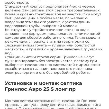
особенности.
Стандартный корпус предполагает 4-ех камерное
деление. Эти септики этой серии требовательных к
почве и уровню грунтовых вод на участке. Они могут
быть размещены в любом месте, по желанию
владельца земельного участка, с учетом длины
подводящей трубы конкретной модели.
Конструкция устройств очистки сточных вод с
заниженным корпусом предполагает наличие пятой
камеры для сбора отработанного ила. Такие модели
рекомендуется располагать на территории со
сложным типом грунта — плывун или болотистой
местности, и при любом уровне залегания грунтовых
вод.
Станции очистки стоков серии Гринлос не могут
функционировать без электричества, поэтому при
выборе канализационных систем этой фирмы, стоит
позаботиться о наличии постоянного источника
электроэнергии и его бесперебойной работы.
Установка и монтаж септика
Гринлос Аэро 25 S лонг пр
Монтаж систем автономной канализации Гринлос
предполагает установку септика независимо от типа
грунта. Практически все модели этой серии имеют