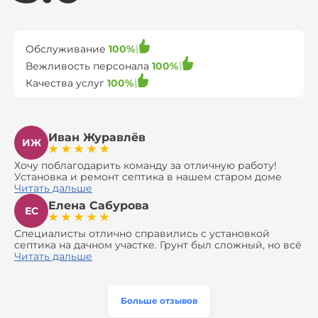
Обслуживание
100%
Вежливость персонала
100%
Качества услуг
100%
Иван Журавлёв
ИЖ
Хочу поблагодарить команду за отличную работу!
Установка и ремонт септика в нашем старом доме
оказались сложной задачей, но ребята справились на
Читать дальше
все 100%. Всё сделали аккуратно и профессионально.
Елена Сабурова
Давали полезные рекомендации, не пытались
ЕС
навязать ничего лишнего, помогли с выбором и
доставкой материалов, что позволило нам
Специалисты отлично справились с установкой
сэкономить. Выполнили монтаж и демонтаж
септика на дачном участке. Грунт был сложный, но всё
оборудования, заменили трубы, обновили
сделали быстро и аккуратно. Помогли выбрать
Читать дальше
вентиляцию и электрику. Качество работы отличное,
модель, закупили материалы, убрали за собой. Цена
а цена приятно удивила. Теперь септик работает как
разумная, септик работает безупречно. Рекомендую!
часы, и мы очень довольны результатом! Рекомендуем
эту компанию всем, кто ищет надёжных
Больше отзывов
специалистов!