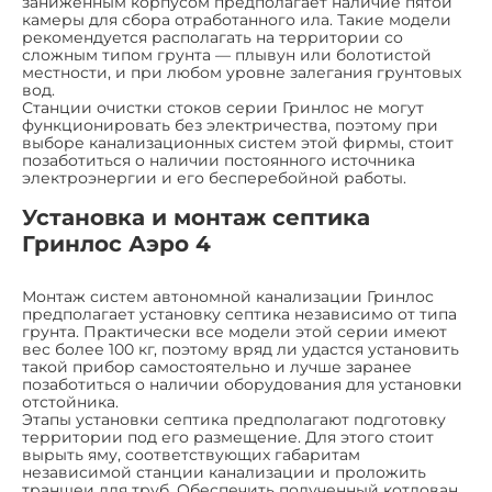
заниженным корпусом предполагает наличие пятой
камеры для сбора отработанного ила. Такие модели
рекомендуется располагать на территории со
сложным типом грунта — плывун или болотистой
местности, и при любом уровне залегания грунтовых
вод.
Станции очистки стоков серии Гринлос не могут
функционировать без электричества, поэтому при
выборе канализационных систем этой фирмы, стоит
позаботиться о наличии постоянного источника
электроэнергии и его бесперебойной работы.
Установка и монтаж септика
Гринлос Аэро 4
Монтаж систем автономной канализации Гринлос
предполагает установку септика независимо от типа
грунта. Практически все модели этой серии имеют
вес более 100 кг, поэтому вряд ли удастся установить
такой прибор самостоятельно и лучше заранее
позаботиться о наличии оборудования для установки
отстойника.
Этапы установки септика предполагают подготовку
территории под его размещение. Для этого стоит
вырыть яму, соответствующих габаритам
независимой станции канализации и проложить
траншеи для труб. Обеспечить полученный котлован