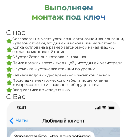
Выполняем
монтаж под ключ
С нас
Согласование места установки автономной канализации,
нулевой отметки, входящей и исходящей магистралей
Копка котлована в размер автономной канализации,
согласно монтажной схеме
Обустройство дна котлована, траншей
Пайка врезки / врезок входящей / исходящей магистрали
Опускание и установка станции по уровню
Заливка водой с одновременной засыпкой песком
Прокладка электрического кабеля, подключение
компрессорного и насосного оборудования
Ввод септика в эксплуатацию
С Вас