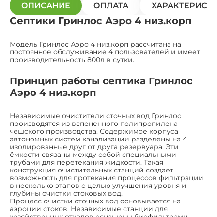
ОПИСАНИЕ
ОПЛАТА
ХАРАКТЕРИСТ
Септики Гринлос Аэро 4 низ.корп
Модель Гринлос Аэро 4 низ.корп рассчитана на
постоянное обслуживание 4 пользователей и имеет
производительность 800л в сутки.
Принцип работы септика Гринлос
Аэро 4 низ.корп
Независимые очистители сточных вод Гринлос
производятся из вспененного полипропилена
чешского производства. Содержимое корпуса
автономных систем канализации разделены на 4
изолированные друг от друга резервуара. Эти
ёмкости связаны между собой специальными
трубами для перетекания жидкости. Такая
конструкция очистительных станций создает
возможность для протекания процессов фильтрации
в несколько этапов с целью улучшения уровня и
глубины очистки стоковых вод.
Процесс очистки сточных вод основывается на
аэроции стоков. Независимые станции для
хозяйственных отходов оснащены биофильтрами —