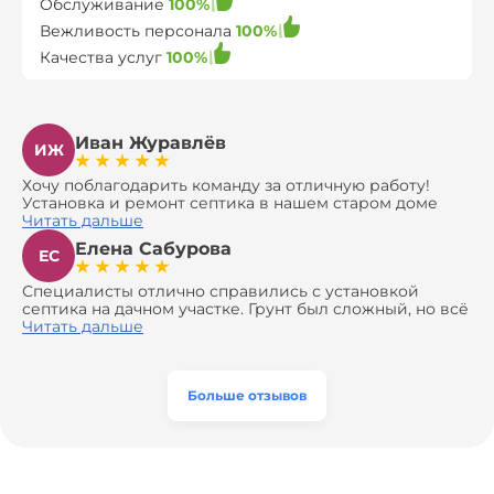
Обслуживание
100%
Вежливость персонала
100%
Качества услуг
100%
Иван Журавлёв
ИЖ
Хочу поблагодарить команду за отличную работу!
Установка и ремонт септика в нашем старом доме
оказались сложной задачей, но ребята справились на
Читать дальше
все 100%. Всё сделали аккуратно и профессионально.
Елена Сабурова
Давали полезные рекомендации, не пытались
ЕС
навязать ничего лишнего, помогли с выбором и
доставкой материалов, что позволило нам
Специалисты отлично справились с установкой
сэкономить. Выполнили монтаж и демонтаж
септика на дачном участке. Грунт был сложный, но всё
оборудования, заменили трубы, обновили
сделали быстро и аккуратно. Помогли выбрать
Читать дальше
вентиляцию и электрику. Качество работы отличное,
модель, закупили материалы, убрали за собой. Цена
а цена приятно удивила. Теперь септик работает как
разумная, септик работает безупречно. Рекомендую!
часы, и мы очень довольны результатом! Рекомендуем
эту компанию всем, кто ищет надёжных
Больше отзывов
специалистов!