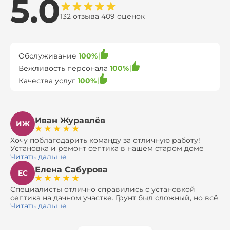
5.0
132 отзыва 409 оценок
Обслуживание
100%
Вежливость персонала
100%
Качества услуг
100%
Иван Журавлёв
ИЖ
Хочу поблагодарить команду за отличную работу!
Установка и ремонт септика в нашем старом доме
оказались сложной задачей, но ребята справились на
Читать дальше
все 100%. Всё сделали аккуратно и профессионально.
Елена Сабурова
Давали полезные рекомендации, не пытались
ЕС
навязать ничего лишнего, помогли с выбором и
доставкой материалов, что позволило нам
Специалисты отлично справились с установкой
сэкономить. Выполнили монтаж и демонтаж
септика на дачном участке. Грунт был сложный, но всё
оборудования, заменили трубы, обновили
сделали быстро и аккуратно. Помогли выбрать
Читать дальше
вентиляцию и электрику. Качество работы отличное,
модель, закупили материалы, убрали за собой. Цена
а цена приятно удивила. Теперь септик работает как
разумная, септик работает безупречно. Рекомендую!