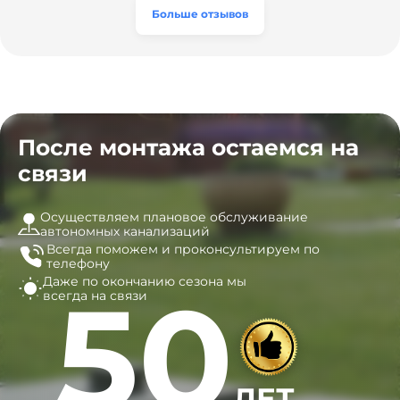
часы, и мы очень довольны результатом! Рекомендуем
эту компанию всем, кто ищет надёжных
Больше отзывов
специалистов!
После монтажа остаемся на
связи
Осуществляем плановое обслуживание
автономных канализаций
Всегда поможем и
проконсультируем по
телефону
Даже по окончанию сезона
мы
50
всегда на связи
ЛЕТ