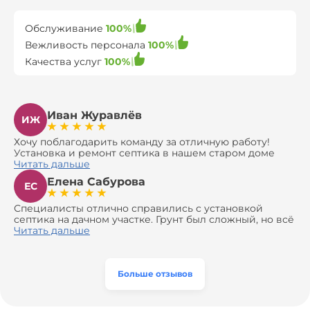
Обслуживание
100%
Вежливость персонала
100%
Качества услуг
100%
Иван Журавлёв
ИЖ
Хочу поблагодарить команду за отличную работу!
Установка и ремонт септика в нашем старом доме
оказались сложной задачей, но ребята справились на
Читать дальше
все 100%. Всё сделали аккуратно и профессионально.
Елена Сабурова
Давали полезные рекомендации, не пытались
ЕС
навязать ничего лишнего, помогли с выбором и
доставкой материалов, что позволило нам
Специалисты отлично справились с установкой
сэкономить. Выполнили монтаж и демонтаж
септика на дачном участке. Грунт был сложный, но всё
оборудования, заменили трубы, обновили
сделали быстро и аккуратно. Помогли выбрать
Читать дальше
вентиляцию и электрику. Качество работы отличное,
модель, закупили материалы, убрали за собой. Цена
а цена приятно удивила. Теперь септик работает как
разумная, септик работает безупречно. Рекомендую!
часы, и мы очень довольны результатом! Рекомендуем
эту компанию всем, кто ищет надёжных
Больше отзывов
специалистов!