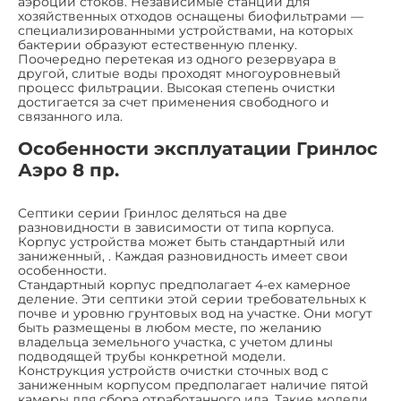
аэроции стоков. Независимые станции для
хозяйственных отходов оснащены биофильтрами —
специализированными устройствами, на которых
бактерии образуют естественную пленку.
Поочередно перетекая из одного резервуара в
другой, слитые воды проходят многоуровневый
процесс фильтрации. Высокая степень очистки
достигается за счет применения свободного и
связанного ила.
Особенности эксплуатации Гринлос
Аэро 8 пр.
Септики серии Гринлос деляться на две
разновидности в зависимости от типа корпуса.
Корпус устройства может быть стандартный или
заниженный, . Каждая разновидность имеет свои
особенности.
Стандартный корпус предполагает 4-ех камерное
деление. Эти септики этой серии требовательных к
почве и уровню грунтовых вод на участке. Они могут
быть размещены в любом месте, по желанию
владельца земельного участка, с учетом длины
подводящей трубы конкретной модели.
Конструкция устройств очистки сточных вод с
заниженным корпусом предполагает наличие пятой
камеры для сбора отработанного ила. Такие модели