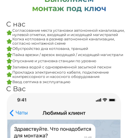
монтаж под ключ
С нас
Согласование места установки автономной канализации,
нулевой отметки, входящей и исходящей магистралей
Копка котлована в размер автономной канализации,
согласно монтажной схеме
Обустройство дна котлована, траншей
Пайка врезки / врезок входящей / исходящей магистрали
Опускание и установка станции по уровню
Заливка водой с одновременной засыпкой песком
Прокладка электрического кабеля, подключение
компрессорного и насосного оборудования
Ввод септика в эксплуатацию
С Вас