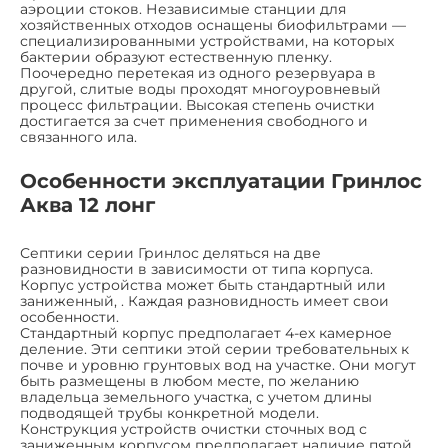
аэроции стоков. Независимые станции для
хозяйственных отходов оснащены биофильтрами —
специализированными устройствами, на которых
бактерии образуют естественную пленку.
Поочередно перетекая из одного резервуара в
другой, слитые воды проходят многоуровневый
процесс фильтрации. Высокая степень очистки
достигается за счет применения свободного и
связанного ила.
Особенности эксплуатации Гринлос
Аква 12 лонг
Септики серии Гринлос деляться на две
разновидности в зависимости от типа корпуса.
Корпус устройства может быть стандартный или
заниженный, . Каждая разновидность имеет свои
особенности.
Стандартный корпус предполагает 4-ех камерное
деление. Эти септики этой серии требовательных к
почве и уровню грунтовых вод на участке. Они могут
быть размещены в любом месте, по желанию
владельца земельного участка, с учетом длины
подводящей трубы конкретной модели.
Конструкция устройств очистки сточных вод с
заниженным корпусом предполагает наличие пятой