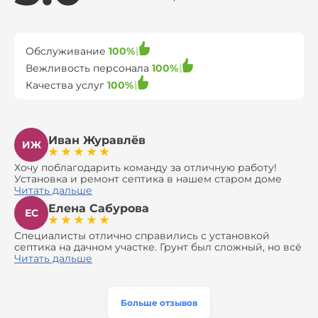
Обслуживание
100%
Вежливость персонала
100%
Качества услуг
100%
Иван Журавлёв
ИЖ
Хочу поблагодарить команду за отличную работу!
Установка и ремонт септика в нашем старом доме
оказались сложной задачей, но ребята справились на
Читать дальше
все 100%. Всё сделали аккуратно и профессионально.
Елена Сабурова
Давали полезные рекомендации, не пытались
ЕС
навязать ничего лишнего, помогли с выбором и
доставкой материалов, что позволило нам
Специалисты отлично справились с установкой
сэкономить. Выполнили монтаж и демонтаж
септика на дачном участке. Грунт был сложный, но всё
оборудования, заменили трубы, обновили
сделали быстро и аккуратно. Помогли выбрать
Читать дальше
вентиляцию и электрику. Качество работы отличное,
модель, закупили материалы, убрали за собой. Цена
а цена приятно удивила. Теперь септик работает как
разумная, септик работает безупречно. Рекомендую!
часы, и мы очень довольны результатом! Рекомендуем
эту компанию всем, кто ищет надёжных
Больше отзывов
специалистов!