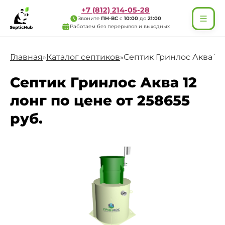
+7 (812) 214-05-28
Звоните
ПН-ВС
с
10:00
до
21:00
Работаем без перерывов и выходных
Главная
Каталог септиков
Септик Гринлос Аква 12
»
»
Септик Гринлос Аква 12
лонг по цене от 258655
руб.