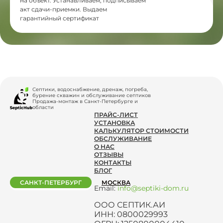
на объект. Устанавливаем, подписываем
акт сдачи-приемки. Выдаем
гарантийный сертификат
Септики, водоснабжение, дренаж, погреба,
бурение скважин и обслуживание септиков
Продажа-монтаж в Санкт-Петербурге и
области
ПРАЙС-ЛИСТ
УСТАНОВКА
КАЛЬКУЛЯТОР СТОИМОСТИ
ОБСЛУЖИВАНИЕ
О НАС
ОТЗЫВЫ
КОНТАКТЫ
БЛОГ
САНКТ-ПЕТЕРБУРГ
МОСКВА
Email:
info@septiki-dom.ru
ООО СЕПТИК.АИ
ИНН: 0800029993