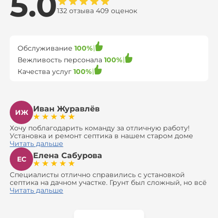
5.0
132 отзыва 409 оценок
Обслуживание
100%
Вежливость персонала
100%
Качества услуг
100%
Иван Журавлёв
ИЖ
Хочу поблагодарить команду за отличную работу!
Установка и ремонт септика в нашем старом доме
оказались сложной задачей, но ребята справились на
Читать дальше
все 100%. Всё сделали аккуратно и профессионально.
Елена Сабурова
Давали полезные рекомендации, не пытались
ЕС
навязать ничего лишнего, помогли с выбором и
доставкой материалов, что позволило нам
Специалисты отлично справились с установкой
сэкономить. Выполнили монтаж и демонтаж
септика на дачном участке. Грунт был сложный, но всё
оборудования, заменили трубы, обновили
сделали быстро и аккуратно. Помогли выбрать
Читать дальше
вентиляцию и электрику. Качество работы отличное,
модель, закупили материалы, убрали за собой. Цена
а цена приятно удивила. Теперь септик работает как
разумная, септик работает безупречно. Рекомендую!
часы, и мы очень довольны результатом! Рекомендуем