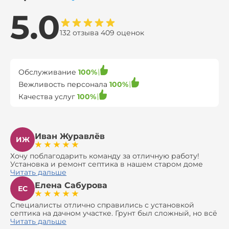
5.0
132 отзыва 409 оценок
Обслуживание
100%
Вежливость персонала
100%
Качества услуг
100%
Иван Журавлёв
ИЖ
Хочу поблагодарить команду за отличную работу!
Установка и ремонт септика в нашем старом доме
оказались сложной задачей, но ребята справились на
Читать дальше
все 100%. Всё сделали аккуратно и профессионально.
Елена Сабурова
Давали полезные рекомендации, не пытались
ЕС
навязать ничего лишнего, помогли с выбором и
доставкой материалов, что позволило нам
Специалисты отлично справились с установкой
сэкономить. Выполнили монтаж и демонтаж
септика на дачном участке. Грунт был сложный, но всё
оборудования, заменили трубы, обновили
сделали быстро и аккуратно. Помогли выбрать
Читать дальше