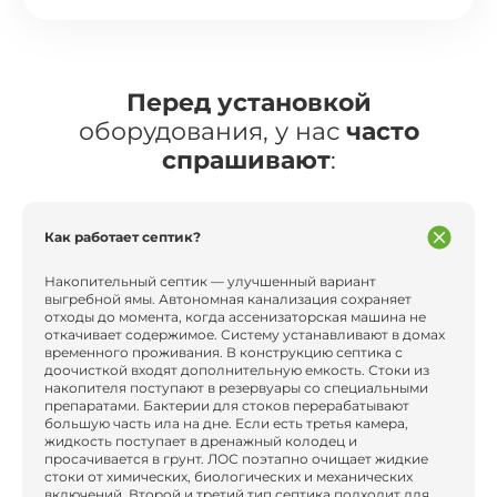
Перед установкой
оборудования, у нас
часто
спрашивают
:
Как работает септик?
Накопительный септик — улучшенный вариант
выгребной ямы. Автономная канализация сохраняет
отходы до момента, когда ассенизаторская машина не
откачивает содержимое. Систему устанавливают в домах
временного проживания. В конструкцию септика с
доочисткой входят дополнительную емкость. Стоки из
накопителя поступают в резервуары со специальными
препаратами. Бактерии для стоков перерабатывают
большую часть ила на дне. Если есть третья камера,
жидкость поступает в дренажный колодец и
просачивается в грунт. ЛОС поэтапно очищает жидкие
стоки от химических, биологических и механических
включений. Второй и третий тип септика подходит для