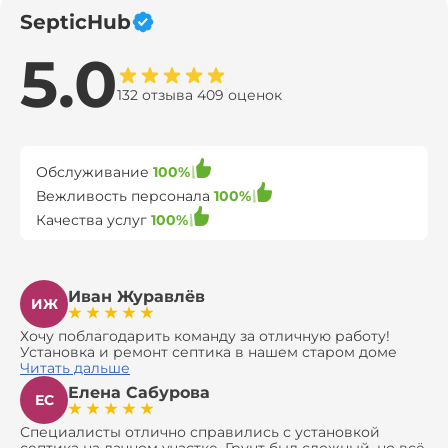
SepticHub
5.0
132 отзыва 409 оценок
Обслуживание
100%
Вежливость персонала
100%
Качества услуг
100%
Иван Журавлёв
ИЖ
Хочу поблагодарить команду за отличную работу!
Установка и ремонт септика в нашем старом доме
оказались сложной задачей, но ребята справились на
Читать дальше
все 100%. Всё сделали аккуратно и профессионально.
Елена Сабурова
Давали полезные рекомендации, не пытались
ЕС
навязать ничего лишнего, помогли с выбором и
доставкой материалов, что позволило нам
Специалисты отлично справились с установкой
сэкономить. Выполнили монтаж и демонтаж
септика на дачном участке. Грунт был сложный, но всё