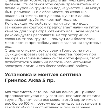
Стандартный корпус предполагает 4-ех камерное
деление. Эти септики этой серии требовательных к
почве и уровню грунтовых вод на участке. Они могут
быть размещены в любом месте, по желанию
владельца земельного участка, с учетом длины
подводящей трубы конкретной модели.
Конструкция устройств очистки сточных вод с
заниженным корпусом предполагает наличие пятой
камеры для сбора отработанного ила. Такие модели
рекомендуется располагать на территории со
сложным типом грунта — плывун или болотистой
местности, и при любом уровне залегания грунтовых
вод.
Станции очистки стоков серии Гринлос не могут
функционировать без электричества, поэтому при
выборе канализационных систем этой фирмы, стоит
позаботиться о наличии постоянного источника
электроэнергии и его бесперебойной работы.
Установка и монтаж септика
Гринлос Аква 5 пр.
Монтаж систем автономной канализации Гринлос
предполагает установку септика независимо от типа
грунта. Практически все модели этой серии имеют
вес более 100 кг, поэтому вряд ли удастся установить
такой прибор самостоятельно и лучше заранее