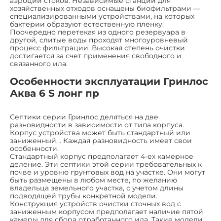
аэроции стоков. Независимые станции для
хозяйственных отходов оснащены биофильтрами —
специализированными устройствами, на которых
бактерии образуют естественную пленку.
Поочередно перетекая из одного резервуара в
другой, слитые воды проходят многоуровневый
процесс фильтрации. Высокая степень очистки
достигается за счет применения свободного и
связанного ила.
Особенности эксплуатации Гринлос
Аква 6 S лонг пр
Септики серии Гринлос деляться на две
разновидности в зависимости от типа корпуса.
Корпус устройства может быть стандартный или
заниженный, . Каждая разновидность имеет свои
особенности.
Стандартный корпус предполагает 4-ех камерное
деление. Эти септики этой серии требовательных к
почве и уровню грунтовых вод на участке. Они могут
быть размещены в любом месте, по желанию
владельца земельного участка, с учетом длины
подводящей трубы конкретной модели.
Конструкция устройств очистки сточных вод с
заниженным корпусом предполагает наличие пятой
камеры для сбора отработанного ила. Такие модели