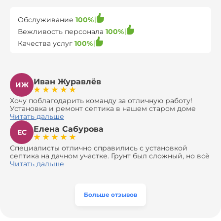
Обслуживание
100%
Вежливость персонала
100%
Качества услуг
100%
Иван Журавлёв
ИЖ
Хочу поблагодарить команду за отличную работу!
Установка и ремонт септика в нашем старом доме
оказались сложной задачей, но ребята справились на
Читать дальше
все 100%. Всё сделали аккуратно и профессионально.
Елена Сабурова
Давали полезные рекомендации, не пытались
ЕС
навязать ничего лишнего, помогли с выбором и
доставкой материалов, что позволило нам
Специалисты отлично справились с установкой
сэкономить. Выполнили монтаж и демонтаж
септика на дачном участке. Грунт был сложный, но всё
оборудования, заменили трубы, обновили
сделали быстро и аккуратно. Помогли выбрать
Читать дальше
вентиляцию и электрику. Качество работы отличное,
модель, закупили материалы, убрали за собой. Цена
а цена приятно удивила. Теперь септик работает как
разумная, септик работает безупречно. Рекомендую!
часы, и мы очень довольны результатом! Рекомендуем
эту компанию всем, кто ищет надёжных
Больше отзывов
специалистов!