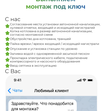
монтаж под ключ
С нас
Согласование места установки автономной канализации,
нулевой отметки, входящей и исходящей магистралей
Копка котлована в размер автономной канализации,
согласно монтажной схеме
Обустройство дна котлована, траншей
Пайка врезки / врезок входящей / исходящей магистрали
Опускание и установка станции по уровню
Заливка водой с одновременной засыпкой песком
Прокладка электрического кабеля, подключение
компрессорного и насосного оборудования
Ввод септика в эксплуатацию
С Вас