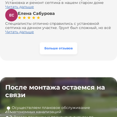
Установка и ремонт септика в нашем старом доме
оказались сложной задачей, но ребята справились на
Читать дальше
все 100%. Всё сделали аккуратно и профессионально.
Елена Сабурова
Давали полезные рекомендации, не пытались
ЕС
навязать ничего лишнего, помогли с выбором и
доставкой материалов, что позволило нам
Специалисты отлично справились с установкой
сэкономить. Выполнили монтаж и демонтаж
септика на дачном участке. Грунт был сложный, но всё
оборудования, заменили трубы, обновили
сделали быстро и аккуратно. Помогли выбрать
Читать дальше
вентиляцию и электрику. Качество работы отличное,
модель, закупили материалы, убрали за собой. Цена
а цена приятно удивила. Теперь септик работает как
разумная, септик работает безупречно. Рекомендую!
часы, и мы очень довольны результатом! Рекомендуем
эту компанию всем, кто ищет надёжных
Больше отзывов
специалистов!
После монтажа остаемся на
связи
Осуществляем плановое обслуживание
автономных канализаций