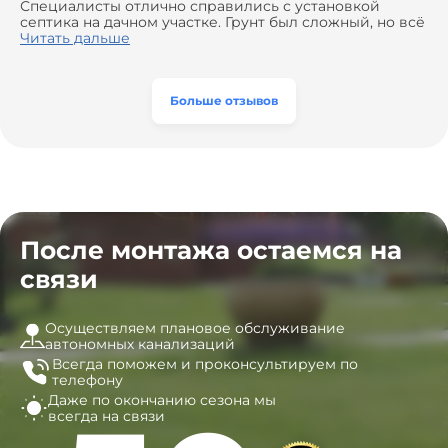
доставкой материалов, что позволило нам
Специалисты отлично справились с установкой
сэкономить. Выполнили монтаж и демонтаж
септика на дачном участке. Грунт был сложный, но всё
оборудования, заменили трубы, обновили
сделали быстро и аккуратно. Помогли выбрать
Читать дальше
вентиляцию и электрику. Качество работы отличное,
модель, закупили материалы, убрали за собой. Цена
а цена приятно удивила. Теперь септик работает как
разумная, септик работает безупречно. Рекомендую!
часы, и мы очень довольны результатом! Рекомендуем
эту компанию всем, кто ищет надёжных
Больше отзывов
специалистов!
После монтажа остаемся на
связи
Осуществляем плановое обслуживание
автономных канализаций
Всегда поможем и
проконсультируем по
телефону
Даже по окончанию сезона
мы
всегда на связи