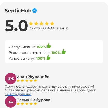
SepticHub
5.0
132 отзыва 409 оценок
Обслуживание
100%
Вежливость персонала
100%
Качества услуг
100%
Иван Журавлёв
ИЖ
Хочу поблагодарить команду за отличную работу!
Установка и ремонт септика в нашем старом доме
оказались сложной задачей, но ребята справились на
Читать дальше
все 100%. Всё сделали аккуратно и профессионально.
Елена Сабурова
Давали полезные рекомендации, не пытались
ЕС
навязать ничего лишнего, помогли с выбором и