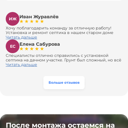
Иван Журавлёв
ИЖ
Хочу поблагодарить команду за отличную работу!
Установка и ремонт септика в нашем старом доме
оказались сложной задачей, но ребята справились на
Читать дальше
все 100%. Всё сделали аккуратно и профессионально.
Елена Сабурова
Давали полезные рекомендации, не пытались
ЕС
навязать ничего лишнего, помогли с выбором и
доставкой материалов, что позволило нам
Специалисты отлично справились с установкой
сэкономить. Выполнили монтаж и демонтаж
септика на дачном участке. Грунт был сложный, но всё
оборудования, заменили трубы, обновили
сделали быстро и аккуратно. Помогли выбрать
Читать дальше
вентиляцию и электрику. Качество работы отличное,
модель, закупили материалы, убрали за собой. Цена
а цена приятно удивила. Теперь септик работает как
разумная, септик работает безупречно. Рекомендую!
часы, и мы очень довольны результатом! Рекомендуем
эту компанию всем, кто ищет надёжных
Больше отзывов
специалистов!
После монтажа остаемся на