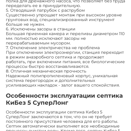
полка для дренажного насоса, что позволяет без труда
переделать ее в принудительную.
5. Отводяший патрубок с раструбом
Существенно упрощает монтаж при высоком уровне
грунтовых вод, специализированный инструмент
больше не нужен.
6. Исключены засоры в станции
Большая приемная камера и переливы диаметром 110
мм. полностью исключают засоры не
перерабатываемым мусором.
7. Отключение электричества не проблема
При отключении электроэнергии, станция переходит
в режим анаэробного септика и продолжает
работать, при включении питания, все биологические
процессы быстро восстанавливаются.
8. Отличная механическая прочность
Надежный полипропиленовый корпус, уникальная
система перегородок и дополнительных
усиливающих накладок - залог вашего спокойствия.
Особенности эксплуатации септика
КиБез 5 СуперЛонг
Особенности эксплуатации септика Кибез 5
СуперЛонг заключаются в том, что он не требует
постоянного присутствия человека для его работы.
Септик автоматически выполняет все необходимые
процессы очистки воды. Кроме того, септик Кибез 5