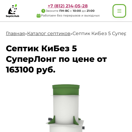
+7 (812) 214-05-28
Звоните
ПН-ВС
с
10:00
до
21:00
Работаем без перерывов и выходных
Главная
Каталог септиков
Септик КиБез 5 СуперЛ
»
»
Септик КиБез 5
СуперЛонг по цене от
163100 руб.