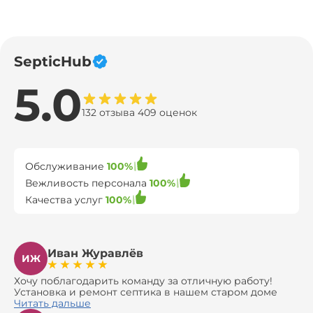
SepticHub
5.0
132 отзыва 409 оценок
Обслуживание
100%
Вежливость персонала
100%
Качества услуг
100%
Иван Журавлёв
ИЖ
Хочу поблагодарить команду за отличную работу!
Установка и ремонт септика в нашем старом доме
оказались сложной задачей, но ребята справились на
Читать дальше