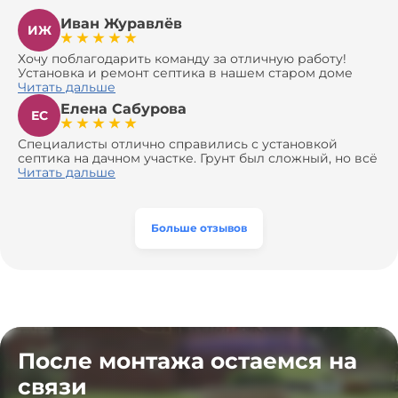
Иван Журавлёв
ИЖ
Хочу поблагодарить команду за отличную работу!
Установка и ремонт септика в нашем старом доме
оказались сложной задачей, но ребята справились на
Читать дальше
все 100%. Всё сделали аккуратно и профессионально.
Елена Сабурова
Давали полезные рекомендации, не пытались
ЕС
навязать ничего лишнего, помогли с выбором и
доставкой материалов, что позволило нам
Специалисты отлично справились с установкой
сэкономить. Выполнили монтаж и демонтаж
септика на дачном участке. Грунт был сложный, но всё
оборудования, заменили трубы, обновили
сделали быстро и аккуратно. Помогли выбрать
Читать дальше
вентиляцию и электрику. Качество работы отличное,
модель, закупили материалы, убрали за собой. Цена
а цена приятно удивила. Теперь септик работает как
разумная, септик работает безупречно. Рекомендую!
часы, и мы очень довольны результатом! Рекомендуем
эту компанию всем, кто ищет надёжных
Больше отзывов
специалистов!
После монтажа остаемся на
связи